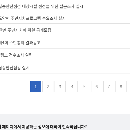
 집중안전점검 대상시설 선정을 위한 설문조사 실시
 도안면 주민자치프로그램 수요조사 실시
도안면 주민자치회 위원 공개모집
 제4회 주민총회 결과공고
름탱크 전수조사 알림
 집중안전점검 실시
1
2
3
4
5
6
7
8
이 페이지에서 제공하는 정보에 대하여 만족하십니까?