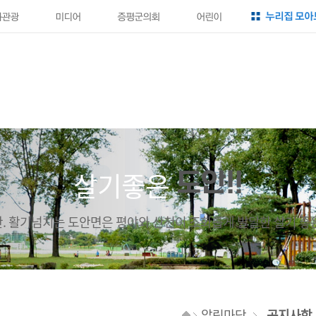
누리집 모아
화관광
미디어
증평군의회
어린이
살기좋은
도안!!
. 활기넘치는 도안면은 평야와 산천이 조화롭게 발달한 살기 좋
알림마당
공지사항