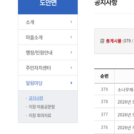
공지사항
도안면
소개
마을소개
총게시물 :
379
/
행정/민원안내
주민자치센터
[도안면]공지사항 게시글 목록에 대하여 게시글의 순번과 제목, 부서명, 등록일, 조회, 첨부파일 정보를 제공합니다.
순번
알림마당
379
소나무재
공지사항
378
2026년
이장 마을공문함
377
2026년
이장 회의자료
376
2026년