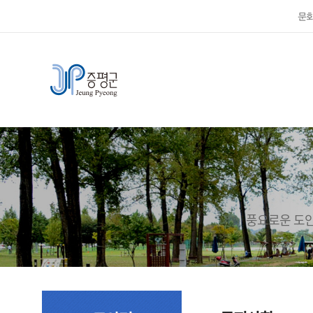
문
풍요로운 도안