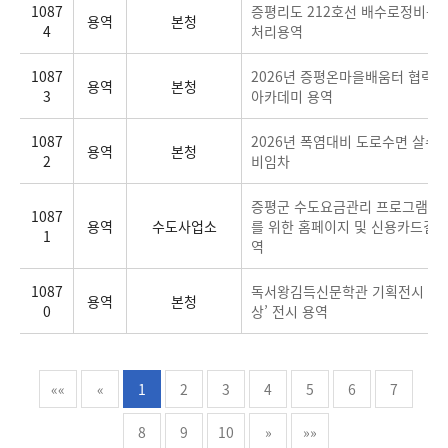
1087
증평리도 212호선 배수로정비공
용역
본청
4
처리용역
1087
2026년 증평온마을배움터 협력
용역
본청
3
아카데미 용역
1087
2026년 폭염대비 도로수면 살수를
용역
본청
2
비임차
증평군 수도요금관리 프로그램 기
1087
용역
수도사업소
를 위한 홈페이지 및 신용카드결제
1
역
1087
독서왕김득신문학관 기획전시 ‘상
용역
본청
0
상’ 전시 용역
««
«
1
2
3
4
5
6
7
8
9
10
»
»»