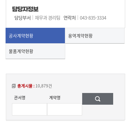
담당자정보
담당부서
재무과 경리팀
연락처
043-835-3334
공사계약현황
용역계약현황
물품계약현황
총게시물 :
10,879건
관서명
계약명