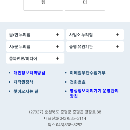
템
터
읍/면 누리집
사업소 누리집
시/군 누리집
증평 유관기관
충북언론/미디어
개인정보처리방침
이메일무단수집거부
저작권정책
전화번호
영상정보처리기기 운영관리
찾아오시는 길
방침
(27927) 충청북도 증평군 증평읍 광장로 88
대표전화 043)835-3114
팩스 043)838-8282