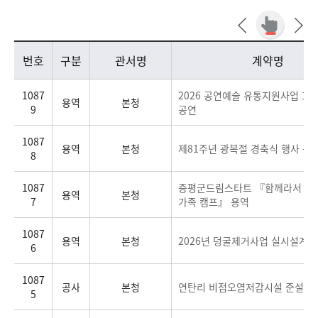
전체(공사,용역,물품)계약현황 목록으로 번호, 구분, 관서명, 계약명, 계약금액, 계약일, 계약상대자로 구분하여 안내합니다.
번호
구분
관서명
계약명
1087
2026 공연예술 유통지원사업 꼬
용역
본청
9
공연
1087
용역
본청
제81주년 광복절 경축식 행사 용
8
1087
증평군드림스타트 『함께라서 행
용역
본청
7
가족 캠프』 용역
1087
용역
본청
2026년 덩굴제거사업 실시설계
6
1087
공사
본청
연탄리 비점오염저감시설 준설공사
5