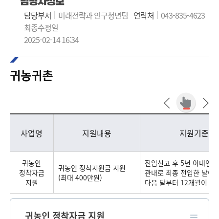
담당자정보
담당부서
미래전략과 인구청년팀
연락처
043-835-4623
최종수정일
2025-02-14 16:34
귀농귀촌
귀농귀촌 - 사업명, 지원내용, 지원기준, 신청방법, 사업부서(팀/연락처), 비고 정보제공
사업명
지원내용
지원기준
귀농인
전입신고 후 5년 이내인 
귀농인 정착지원금 지원
정착자금
관내로 최종 전입한 날이 
(최대 400만원)
지원
다음 달부터 12개월이 지난
귀농인 정착자금 지원