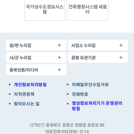
국가상수도정보시스
건축행정시스템 세움
템
터
읍/면 누리집
사업소 누리집
시/군 누리집
증평 유관기관
충북언론/미디어
개인정보처리방침
이메일무단수집거부
저작권정책
전화번호
영상정보처리기기 운영관리
찾아오시는 길
방침
(27927) 충청북도 증평군 증평읍 광장로 88
대표전화 043)835-3114