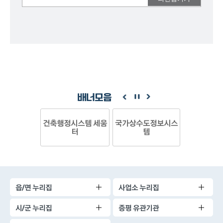
의견을
남겨주세요.
배너모음
건축행정시스템 세움
국가상수도정보시스
터
템
읍/면 누리집
사업소 누리집
시/군 누리집
증평 유관기관