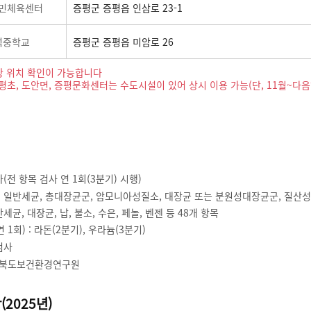
민체육센터
증평군 증평읍 인삼로 23-1
석중학교
증평군 증평읍 미암로 26
당 위치 확인이 가능합니다
초, 도안면, 증평문화센터는 수도시설이 있어 상시 이용 가능(단, 11월~다음
사(전 항목 검사 연 1회(3분기) 시행)
: 일반세균, 총대장균군, 암모니아성질소, 대장균 또는 분원성대장균군, 질산
반세균, 대장균, 납, 불소, 수은, 페놀, 벤젠 등 48개 항목
1회) : 라돈(2분기), 우라늄(3분기)
검사
충청북도보건환경연구원
2025년)