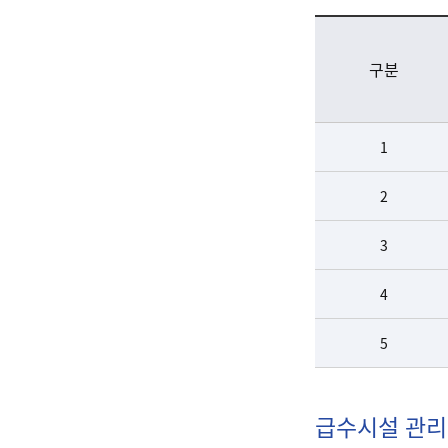
수질검사 현황(2025년) - 구분, 급수시설명, 용도, 2023(4분기) 정보제공
구분
1
2
3
4
5
급수시설 관리