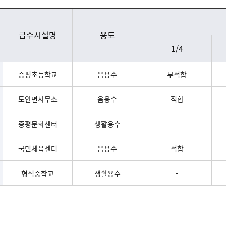
급수시설명
용도
1/4
증평초등학교
음용수
부적합
도안면사무소
음용수
적합
증평문화센터
생활용수
-
국민체육센터
음용수
적합
형석중학교
생활용수
-