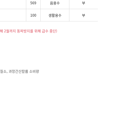
569
음용수
부
100
생활용수
부
해 2월까지 동파방지를 위해 급수 중단)
성질소, 과망간산칼륨 소비량