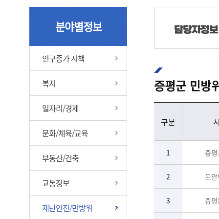
분야별정보
담당자정보
인구증가 시책
증평군 민방
복지
증평군 민방위 비상급수시설 현황 - 구분, 시설명, 주소, 규모, 용도, 평시이용가능여부 정보제공
일자리/경제
구분
문화/체육/교육
1
증평
부동산/건축
2
도안
교통정보
3
증평
재난안전/민방위