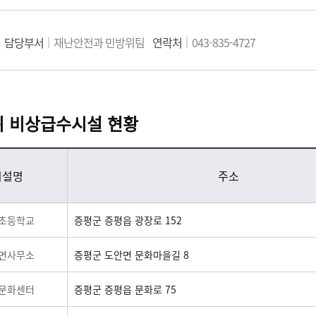
담당부서
재난안전과 민방위팀
연락처
043-835-4727
위 비상급수시설 현황
시설명
주소
초등학교
증평군 증평읍 광장로 152
면사무소
증평군 도안면 문화마을길 8
문화센터
증평군 증평읍 문화로 75