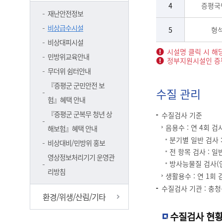
4
증평국
재난안전정보
비상급수시설
5
형
비상대피시설
시설명 클릭 시 해
민방위교육안내
정부지원시설인 증평
무더위 쉼터안내
『증평군 군민안전 보
수질 관리
험』혜택 안내
『증평군 군복무 청년 상
수질검사 기준
음용수 : 연 4회 검
해보험』혜택 안내
분기별 일반 검사 
비상대비/민방위 홍보
전 항목 검사 : 일
영상정보처리기기 운영관
방사능물질 검사(연 
리방침
생활용수 : 연 1회 
수질검사 기관 : 
환경/위생/산림/기타
수질검사 현황(