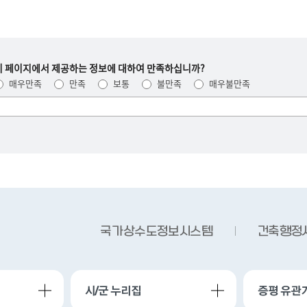
이 페이지에서 제공하는 정보에 대하여 만족하십니까?
매우만족
만족
보통
불만족
매우불만족
여러분들의
의견을
남겨주세요.
국가상수도정보시스템
건축행정
시/군 누리집
증평 유관