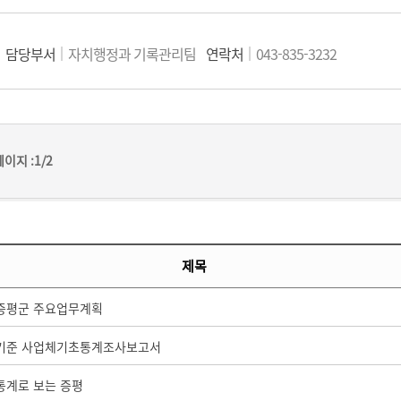
담당부서
자치행정과 기록관리팀
연락처
043-835-3232
페이지 :
1/2
제목
 증평군 주요업무계획
년 기준 사업체기초통계조사보고서
 통계로 보는 증평