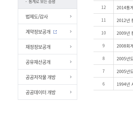
통계로 보는 증평
12
2014통
법제도/감사
11
2012년
계약정보공개
10
2009년
9
2008회
재정정보공개
8
2005년
공유재산공개
7
2005년
공공저작물 개방
6
1994
공공데이터 개방