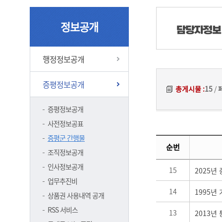
정보공개
담당자정보
행정정보공개
증평정보공개
총게시물 :
15
/
증평정보공개
사전정보공표
[대표]증평군 간행물 게시글 목록에 대하여 게시글의 순번과 제목, 부서명, 등록일, 조회, 첨부파일 정보를 제공합니다.
증평군 간행물
순번
조직정보공개
인사정보공개
15
2025년
업무추진비
14
1995
상품권 사용내역 공개
RSS 서비스
13
2013년