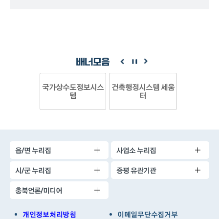
배너모음
국가상수도정보시스
건축행정시스템 세움
템
터
읍/면 누리집
사업소 누리집
시/군 누리집
증평 유관기관
충북언론/미디어
개인정보처리방침
이메일무단수집거부