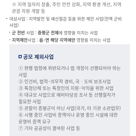
※ 지역 일자리 창출, 주민 안전 강화, 지역 환경 개선, 지역
관광 자원 개발 등
대상사업 : 지역발전 및 예산절감 등을 위한 제안 사업(전액 군비
사업)
군 전반
사업 :
증평군 전체
에 영향을 미치는 사업
지역제안
사업 :
읍･면 해당 지역에만
영향을 미치는 사업
공모 제외사업
① 현행 법령에 위반되거나 법 개정이 선행되어야 하는
사업
② 인건비, 법적･의무적 경비, 국‧도비 보조사업
③ 특정단체 또는 특정인의 지원･이익을 위한 사업
④ 대규모 사업으로 예비타당성 조사 등 선행절차가
필요한 사업
⑤ 관할이 증평군이 아닌 사업(국가, 타 기관 소관업무)
⑥ 시행 중인 사업비 증액이나 운영 중인 시설에 대한
운영비 증액 요구
⑦ 기타 공공성이 결여된 사업 등