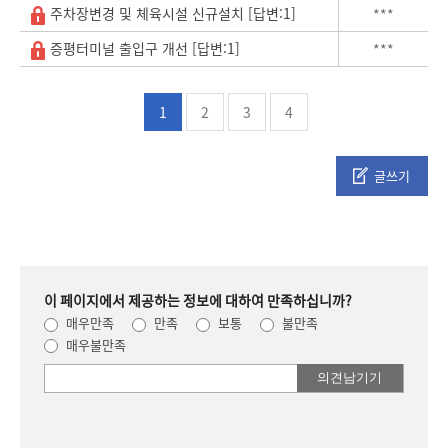
주차장변경 및 체육시설 신규설치 [답변:1]
***
증평터미널 출입구 개선 [답변:1]
***
1
2
3
4
글쓰기
이 페이지에서 제공하는 정보에 대하여 만족하십니까?
매우만족
만족
보통
불만족
매우불만족
여러분들의
의견을
남겨주세요.