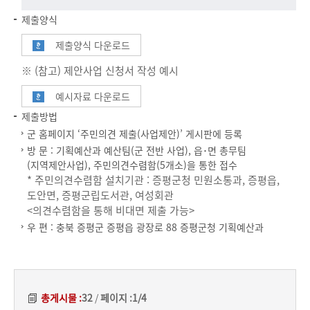
제출양식
제출양식 다운로드
※ (참고) 제안사업 신청서 작성 예시
예시자료 다운로드
제출방법
군 홈페이지 ‘주민의견 제출(사업제안)’ 게시판에 등록
방 문 : 기획예산과 예산팀(군 전반 사업), 읍･면 총무팀
(지역제안사업), 주민의견수렴함(5개소)을 통한 접수
* 주민의견수렴함 설치기관 : 증평군청 민원소통과, 증평읍,
도안면, 증평군립도서관, 여성회관
<의견수렴함을 통해 비대면 제출 가능>
우 편 : 충북 증평군 증평읍 광장로 88 증평군청 기획예산과
총게시물 :
32
/
페이지 :
1/4