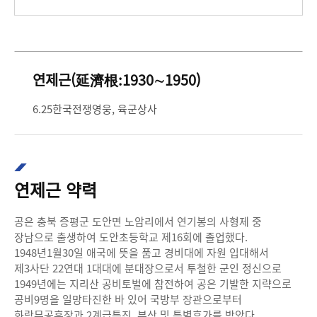
연제근(延濟根:1930∼1950)
6.25한국전쟁영웅, 육군상사
연제근 약력
공은 충북 증평군 도안면 노암리에서 연기봉의 사형제 중
장남으로 출생하여 도안초등학교 제16회에 졸업했다.
1948년1월30일 애국에 뜻을 품고 경비대에 자원 입대해서
제3사단 22연대 1대대에 분대장으로서 투철한 군인 정신으로
1949년에는 지리산 공비토벌에 참전하여 공은 기발한 지략으로
공비9명을 일망타진한 바 있어 국방부 장관으로부터
화랑무공훈장과 2계급특진, 부상 및 특별휴가를 받았다.