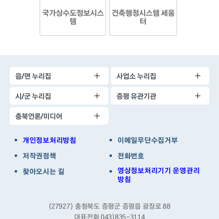
국가상수도정보시스
건축행정시스템 세움
템
터
읍/면 누리집
사업소 누리집
시/군 누리집
증평 유관기관
충북언론/미디어
개인정보처리방침
이메일무단수집거부
저작권정책
전화번호
영상정보처리기기 운영관리
찾아오시는 길
방침
(27927) 충청북도 증평군 증평읍 광장로 88
대표전화 043)835-3114