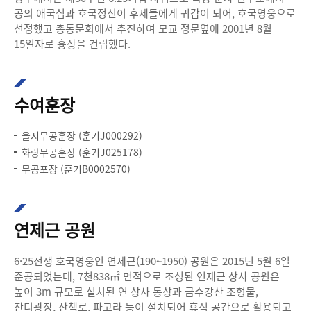
공의 애국심과 호국정신이 후세들에게 귀감이 되어, 호국영웅으로
선정했고 총동문회에서 추진하여 모교 정문옆에 2001년 8월
15일자로 흉상을 건립했다.
수여훈장
을지무공훈장 (훈기J000292)
화랑무공훈장 (훈기J025178)
무공포장 (훈기B0002570)
연제근 공원
6·25전쟁 호국영웅인 연제근(190~1950) 공원은 2015년 5월 6일
준공되었는데, 7천838㎡ 면적으로 조성된 연제근 상사 공원은
높이 3m 규모로 설치된 연 상사 동상과 금수강산 조형물,
잔디광장, 산책로, 파고라 등이 설치되어 휴식 공간으로 활용되고