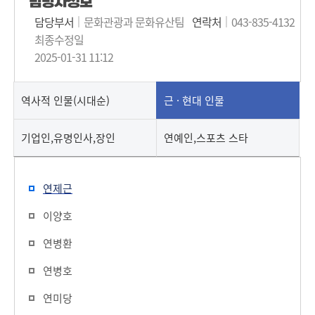
담당자정보
담당부서
문화관광과 문화유산팀
연락처
043-835-4132
최종수정일
2025-01-31 11:12
역사적 인물(시대순)
근 · 현대 인물
기업인,유명인사,장인
연예인,스포츠 스타
연제근
이양호
연병환
연병호
연미당