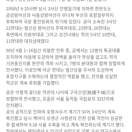
1950년 6·25사변 당시 3사단 전쟁일기에 의하면 한반도는
금강방어선과 낙동강방어선이 무너져 부산과 포항일부까지
후퇴하여 국운 풍전등화의 위기에 있었다. 공이 소속된 3사단
22연대는 형산강 방어선의 주력부대로, 23연대, 26연대는
측면에서 지원부대로 그리고 강건너에는 적의 5사단 10연대,
11연대와 대치상태였다.
50년 9월 1~16일간 치열한 전투 중, 공께서는 12명의 특공대를
조직하여 야음에 도강하여 암벽을 올라가 부상을 입고도 적의
기관총진지를 완전히 격파 시키고, 7명의 분대원과 함께 장렬하게
전사했다. 이로인해 아군 연대는 형산강을 무사히 도강하여
포항지구를 수복하는데 결정적인 역할을 했고, 전의를 상실한
적군은 계속 후퇴를 거듭했다.
공은 이렇게 꽃다운 약관의 나이에 구국간성(救國干城)으로
장렬하게 전사했고, 유골은 서울 동작동 국립묘지 32단지에
안치됐다.
공의 공적으로 인하여 포항사수가 계기가 되어 3사단이 계속
북진했고 당시 맥아더 유엔군 사령관의 인천 상륙 작전이 성공한
후 합세하여 9.28 서울 수복을 하고 계속 북진하는데 계기가 됐다.
정부에서는 제50주년 6.25기념 사업으로 국방 군사 연구소에서