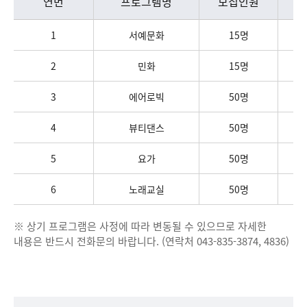
연번
프로그램명
모집인원
1
서예문화
15명
2
민화
15명
3
에어로빅
50명
4
뷰티댄스
50명
5
요가
50명
6
노래교실
50명
※ 상기 프로그램은 사정에 따라 변동될 수 있으므로 자세한
내용은 반드시 전화문의 바랍니다. (연락처 043-835-3874, 4836)