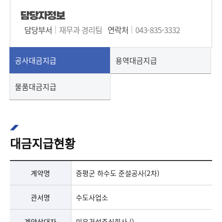
담당자정보
담당부서
재무과 경리팀
연락처
043-835-3332
공사대금지급
용역대금지급
물품대금지급
대금지급현황
증평군 하수도 준설공사(2차) 대금지급현황 표
증평군 하수도 준설공사(2차) 대금지급현황 표로 관서명,계약상대자,계약금액,선금,기성금,준공금,지급액총계,대금잔액으로 구분하여 안내합니다.
계약명
증평군 하수도 준설공사(2차)
관서명
수도사업소
계약상대자
민우건설주식회사 ()