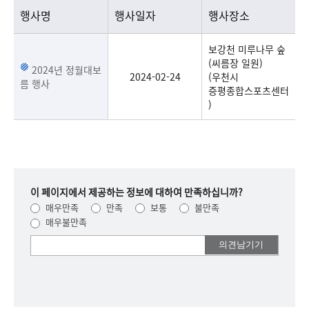
행사명
행사일자
행사장소
보강천 미루나무 숲
(씨름장 일원)
2024년 정월대보
2024-02-24
(우천시
름 행사
증평종합스포츠센터
)
이 페이지에서 제공하는 정보에 대하여 만족하십니까?
매우만족
만족
보통
불만족
매우불만족
여러분들의
의견을
남겨주세요.