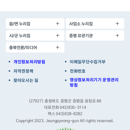
읍/면 누리집
사업소 누리집
시/군 누리집
증평 유관기관
충북언론/미디어
개인정보처리방침
이메일무단수집거부
저작권정책
전화번호
영상정보처리기기 운영관리
찾아오시는 길
방침
(27927) 충청북도 증평군 증평읍 광장로 88
대표전화 043)835-3114
팩스 043)838-8282
Copyright 2023. Jeungpyeong-gun
All rights reserved.