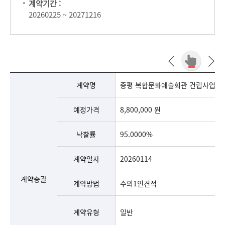
계약기간 :
20260225 ~ 20271216
증평 복합문화예술회관 건립사업 본인증(제로에너지) 컨설팅용역 계약총괄(계약명, 예정가격, 낙찰률, 계약일자, 계약방법, 계약유형, 계약사유, 설치장소, 최초계약금액, 계약금액, 계약기간, 준공일자, 계약상대자, 계약자 소재지), 대금지급(선금, 기성금, 준공금, 지급총액, 대가잔액)으로 구분하여 안내합니다.
계약명
증평 복합문화예술회관 건립사업 본
예정가격
8,800,000 원
낙찰률
95.0000%
계약일자
20260114
계약총괄
계약방법
수의1인견적
계약유형
일반