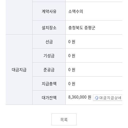
계약사유
소액수의
설치장소
충청북도 증평군
선금
0 원
기성금
0 원
대금지급
준공금
0 원
지급총액
0 원
8,360,000 원
대가잔액
목록