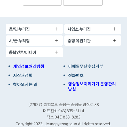
읍/면 누리집
사업소 누리집
시/군 누리집
증평 유관기관
충북언론/미디어
개인정보처리방침
이메일무단수집거부
저작권정책
전화번호
영상정보처리기기 운영관리
찾아오시는 길
방침
(27927) 충청북도 증평군 증평읍 광장로 88
대표전화 043)835-3114
팩스 043)838-8282
Copyright 2023. Jeungpyeong-gun
All rights reserved.