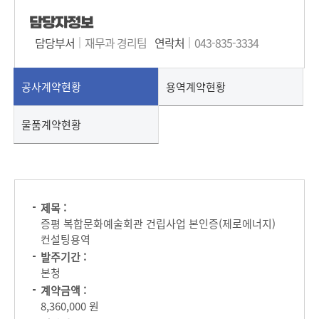
담당자정보
담당부서
재무과 경리팀
연락처
043-835-3334
공사계약현황
용역계약현황
물품계약현황
제목 :
증평 복합문화예술회관 건립사업 본인증(제로에너지)
컨설팅용역
발주기간 :
본청
계약금액 :
8,360,000 원