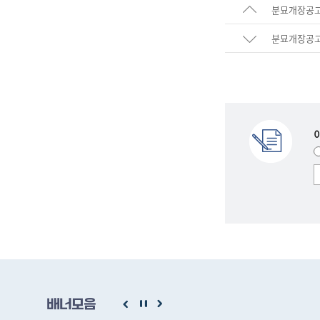
분묘개장공고(
분묘개장공고
배너모음