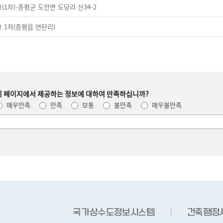
1차)-증평군 도안면 도당리 산34-2
 1차(증평읍 연탄리)
이 페이지에서 제공하는 정보에 대하여 만족하십니까?
매우만족
만족
보통
불만족
매우불만족
여러분들의
의견을
남겨주세요.
국가상수도정보시스템
건축행정