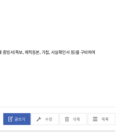
 증빙서(족보, 제적등본, 가첩, 사실확인서 등)를 구비하여
글쓰기
수정
삭제
목록