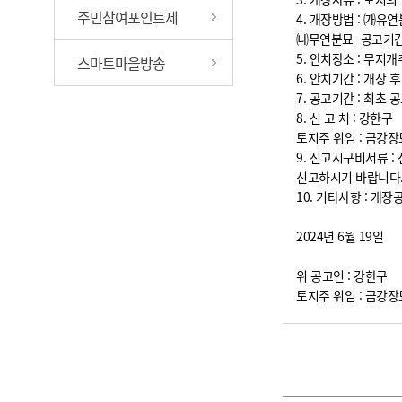
주민참여포인트제
4. 개장방법 : ㈎유
㈏무연분묘- 공고기간
5. 안치장소 : 무지개
스마트마을방송
6. 안치기간 : 개장 
7. 공고기간 : 최초
8. 신 고 처 : 강한구
토지주 위임 : 금강장묘 
9. 신고시구비서류 
신고하시기 바랍니다
10. 기타사항 : 개
2024년 6월 19일
위 공고인 : 강한구
토지주 위임 : 금강장묘 