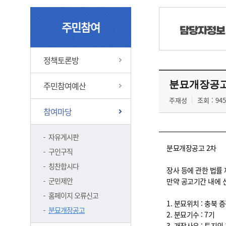
주민참여
담당자정보
정책토론방
분묘개장공고
주민참여예산
주재성
조회 : 945
참여마당
자유게시판
분묘개장공고 2차
구인구직
칭찬합시다
장사 등에 관한 법률
군민제안
만약 공고기간 내에 
홈페이지 오류신고
1. 분묘위치 : 충북 
분묘개장공고
2. 분묘기수 : 7기
3. 개장사유 : 토지