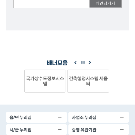
여러분들의
의견을
남겨주세요.
배너모음
국가상수도정보시스
건축행정시스템 세움
템
터
읍/면 누리집
사업소 누리집
시/군 누리집
증평 유관기관