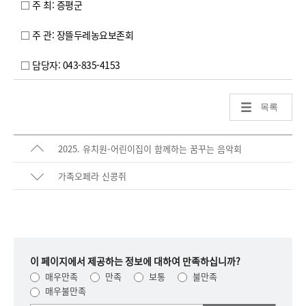
□ 주 최: 증평군
□ 주 관: 장뜰두레농요보존회
□ 담당자: 043-835-4153
목록
2025. 유치원-어린이집이 함께하는 꿈꾸는 음악회
가족오페라 신콩쥐
이 페이지에서 제공하는 정보에 대하여 만족하십니까?
매우만족
만족
보통
불만족
매우불만족