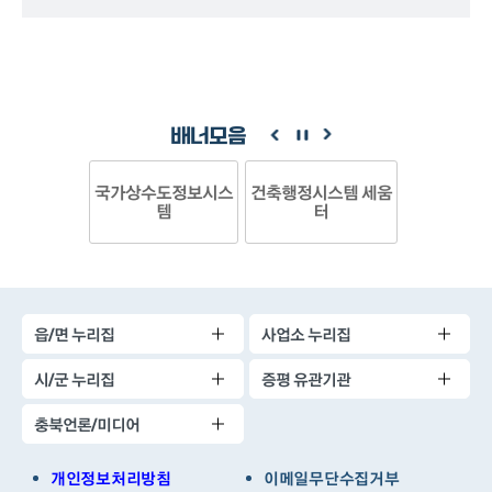
배너모음
국가상수도정보시스
건축행정시스템 세움
템
터
읍/면 누리집
사업소 누리집
시/군 누리집
증평 유관기관
충북언론/미디어
개인정보처리방침
이메일무단수집거부