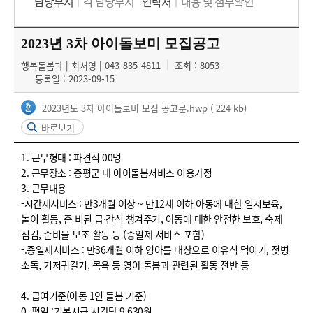
담당부서
각 담당부서
연락처
내용 및 첨부확인
2023년 3차 아이돌보미 모집공고
행복돌봄과 | 최서영 | 043-835-4811
조회 : 8053
등록일 : 2023-09-15
2023년도 3차 아이돌보미 모집 공고문.hwp
( 224 kb)
바로보기
1. 근무형태 : 파견직 00명
2. 근무장소 : 증평군 내 아이돌봄서비스 이용가정
3. 근무내용
-시간제서비스 : 만3개월 이상 ~ 만12세 이하 아동에 대한 임시보육,
놀이 활동, 준 비된 급·간식 챙겨주기, 아동에 대한 안전한 보호, 숙제
점검, 준비물 보조 활동 등 (종일제 서비스 포함)
-.종일제서비스 : 만36개월 이하 영아를 대상으로 이유식 먹이기, 젖병
소독, 기저귀갈기, 목욕 등 영아 돌봄과 관련된 활동 전반 등
4. 급여기준(아동 1인 돌봄 기준)
0. 평일 :기본시급 시간당 9,630원