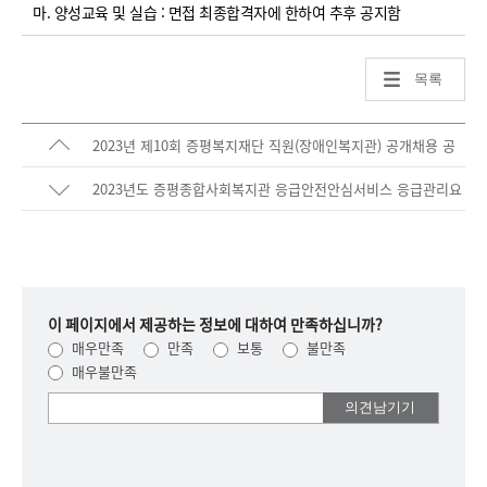
마. 양성교육 및 실습 : 면접 최종합격자에 한하여 추후 공지함
목록
2023년 제10회 증평복지재단 직원(장애인복지관) 공개채용 공
고
2023년도 증평종합사회복지관 응급안전안심서비스 응급관리요
원 공개채용 공고
이 페이지에서 제공하는 정보에 대하여 만족하십니까?
매우만족
만족
보통
불만족
매우불만족
여러분들의
의견을
남겨주세요.