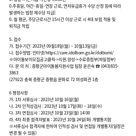
0.주휴일, 야간･휴일･연장 근로, 연차유급휴가 수당 산정 등에 따라
발생하는 법정 제수당 지급]
0. 월 평균, 주당근로시간 15시간 이상 근로 시 4대 보험 적용 및
퇴직금 적립
5. 접수
가. 접수기간: 2023년 09월18일(월) ~ 10월13일(금)
나. 접수방법: 인터넷/https://care.idolbom.go.kr/dolbomi/
※아이돌보미모집공고클릭->지원.양성->수료증첨부(파일첨부)
다. 문 의 처 : 증평군아이돌봄지원사업 팀장 윤은숙 ☎ (043)835-
3863
(27922) 충북 증평군 증평읍 문화로 72 여성회관 1층
6 행정사항
가. 1차 서류심사 : 2023년 10월 16일(월)
나. 2차 인적성검사 : 2023년 10월 17일(화) ~ 18일(수)
다. 3차 면접심사 : 2023년 10월 23일(월) 14:00
라. 4차 최종 합격자발표 : 2023년 10월 24일(화) 개별통지함
※서류심사 합격자에 한하여 인적성 검사 및 면접일 개별통지(일정은
변경 될 수 있음)