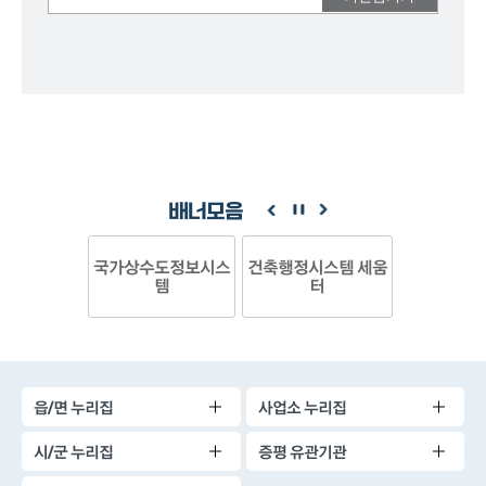
의견을
남겨주세요.
배너모음
국가상수도정보시스
건축행정시스템 세움
템
터
읍/면 누리집
사업소 누리집
시/군 누리집
증평 유관기관