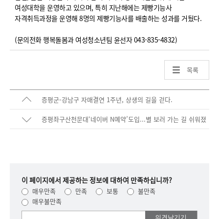
여성대학을 운영하고 있으며, 특히 지난해에는 제빵기능사
자격취득과정을 운영해 8명의 제빵기능사를 배출하는 성과를 거뒀다.
(문의전화 행복돌봄과 여성청소년팀 윤선자 043-835-4832)
목록
증평군-강남구 자매결연 1주년, 상생의 길을 걷다.
증평좌구산천문대‘네이버 N예약’도입...별 보러 가는 길 쉬워졌
다.
이 페이지에서 제공하는 정보에 대하여 만족하십니까?
매우만족
만족
보통
불만족
매우불만족
여러분들의