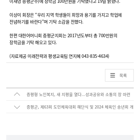
이재영 증평군수)에 장학금 100만원을 기탁했다고 19일 밝혔다.
이상미 회장은 “우리 지역 학생들이 희망과 용기를 가지고 학업에
전념하기를 바란다”며 기탁 소감을 전했다.
한편 대한어머니회 증평군지회는 2017년도부터 총 700만원의
장학금을 기탁 해오고 있다.
(자료제공 미래전략과 평생교육팀 연지혜 043-835-4634)
목록
증평형 노인복지, 새 지평을 열다...성과공유와 소통의 장 마련
증평군, 제63회 도민체육대회 해단식 및 2024 체육인 송년회 개
최