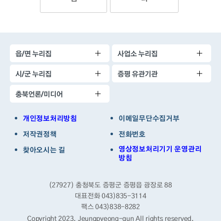
읍/면 누리집
사업소 누리집
시/군 누리집
증평 유관기관
충북언론/미디어
개인정보처리방침
이메일무단수집거부
저작권정책
전화번호
영상정보처리기기 운영관리
찾아오시는 길
방침
(27927) 충청북도 증평군 증평읍 광장로 88
대표전화 043)835-3114
팩스 043)838-8282
Copyright 2023. Jeungpyeong-gun
All rights reserved.