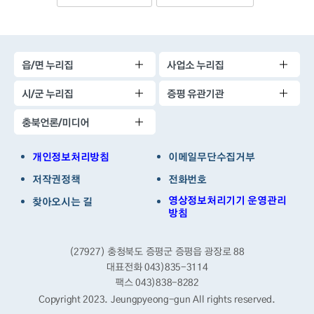
읍/면 누리집
사업소 누리집
시/군 누리집
증평 유관기관
충북언론/미디어
개인정보처리방침
이메일무단수집거부
저작권정책
전화번호
영상정보처리기기 운영관리
찾아오시는 길
방침
(27927) 충청북도 증평군 증평읍 광장로 88
대표전화 043)835-3114
팩스 043)838-8282
Copyright 2023. Jeungpyeong-gun
All rights reserved.