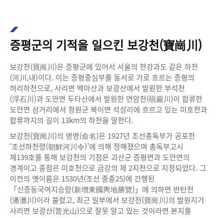
증평군의 기적을 일으킨 보강천(寶崗川)
보강천(寶崗川)은 증평군에 있어서 서울의 한강과도 같은 하천
(河川,내)이다. 이는 증평중심부를 동서로 가로 흐르는 증평의
허리하천으로, 사리면 백마산과 보광산에서 발원한 부석천
(浮石川)과 도안면 두타산에서 발원한 연암천(硯巖川)이 합류한
도안면 삼거리에서 청원군 북이면 석성리에 흐르고 있는 미호천과
합류까지의 길이 13km의 하천을 말한다.
보강천(寶崗川)의 명명(命名)은 1927년 조선총독부가 공포한
‘조선하천령(朝鮮河川令)’에 의해 정해졌으며 총독부고시
제139호를 통해 보강천의 기점은 괴산군 증평면과 도안면의
경계이고 종점은 미호천으로 금강의 제 2지천으로 지정되었다. 그
이전의 옛이름은 1530년(조선 중종25)에 간행된
「신증동국여지승람(新增東國輿地勝覽)」에 의하면 반탄천
(潘灘川)이라 불렸고, 최근 일부에서 보강천(寶崗川)의 발원지가
사리면 보광산(普光山)으로 잘못 알고 있는 것이라면 본지를