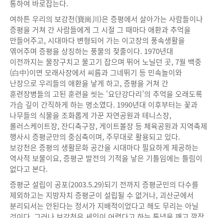
통하여 바로잡는다.
여하튼 우리의 보강천(寶崗川)은 증평에서 살아가는 사람들이나
증평을 거쳐 간 사람들에게 그 시절 그 때마다 애환과 추억을
만들어주고, 시대마다 변형되어 가는 이고장의 풍속생활을
엮어주며 증평을 상징하는 풍물의 젖줄이다. 1970년대
이전까지는 물장구치고 물고기 잡으며 뛰어 노닐던 곳, 7월 백중
(白中)이면 모래사장에서 씨름과 그네뛰기 등 민속놀이와
난장으로 우리들의 애환을 낳게 하고, 증평을 거쳐 간
훈련장병들의 고된 훈련을 씻는 ‘요단강다리’의 추억을 오래도록
가슴 깊이 간직하게 하는 명소였다. 1990년대 이후부터는 꽃과
나무들의 식물을 조화롭게 가꾼 자연공원과 테니스장,
롤러스케이트장, 잔디축구장, 게이트볼장 등 체육공원과 지역축제
행사시 증평군만의 중심축이며, 주무대로 활용되고 있다.
보강천은 증평의 생활문화 공간을 시대마다 필요하게 제공하는
역사적 보물이요, 증평군 발전의 기적을 낳은 기틀임에는 틀림이
없다고 본다.
증평군 설립이 공포(2003.5.29)되기 전까지 증평군민의 다수를
제외하고는 지방자치 증평군이 설립될 수 없거나, 괴산군에서
분리되서는 안된다는 정서가 지배적이었다고 해도 무리는 아닐
것이다. 그러나 보강천은 세인이 어렵다고 하는 통념을 깨고 깜작