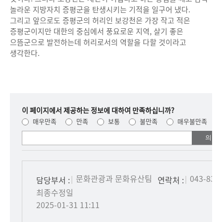
놀라운 지방자치 증평군을 탄생시키는 기적을 일구어 냈다.
그리고 앞으로도 증평군의 허리인 보강천은 가장 작고 적은
증평군이지만 대한의 중심에서 풍요로운 지역, 살기 좋은
으뜸군으로 발전하는데 허리로서의 역할을 다할 것이라고
생각한다.
이 페이지에서 제공하는 정보에 대하여 만족하십니까?
매우만족
만족
보통
불만족
매우불만족
여러분들의
의견을
남겨주세요.
문화관광과 문화유산팀
043-835
담당부서 :
연락처 :
최종수정일
2025-01-31 11:11