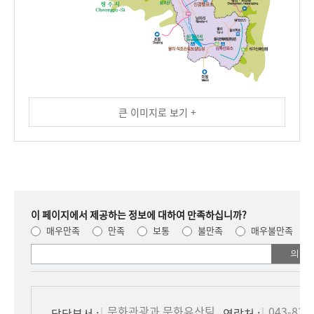
광
큰 이미지로 보기 +
덕
리
광
덕
사
석
불
이 페이지에서 제공하는 정보에 대하여 만족하십니까?
,
매우만족
만족
보통
불만족
매우불만족
도
여러분들의
안
의견을
면
남겨주세요.
연
병
문화관광과 문화유산팀
043-835
담당부서 :
연락처 :