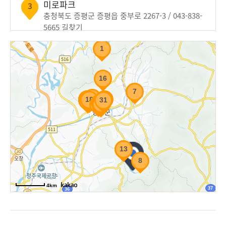
미로파크
3
충청북도 증평군 증평읍 중부로 2267-3 / 043-838-
5665
길찾기
1
영파크
4
충청북도 증평군 증평읍 중부로 2267-2 / 043-838-
5665
길찾기
16
7
11
14
15
23
18
10
3
4
6
2
5
31
17
25
22
9
28
29
20
워커힐모텔
26
21
24
30
19
27
5
충청북도 증평군 증평읍 중부로 2265 / 043-838-
8856
길찾기
12
13
월드파크
6
8
충청북도 증평군 증평읍 중부로 2267-1 / 043-838-
5665
길찾기
4km
소풍 무인모텔
7
충청북도 증평군 도안면 도당로 153 / 043-838