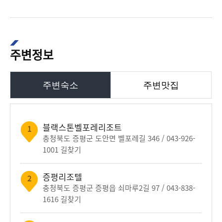
주변정보
주변숙소
주변맛집
블랙스톤벨포레리조트
1
충청북도 증평군 도안면 벨포레길 346 / 043-926-
1001
길찾기
증평리조텔
2
충청북도 증평군 증평읍 쇠마루2길 97 / 043-838-
1616
길찾기