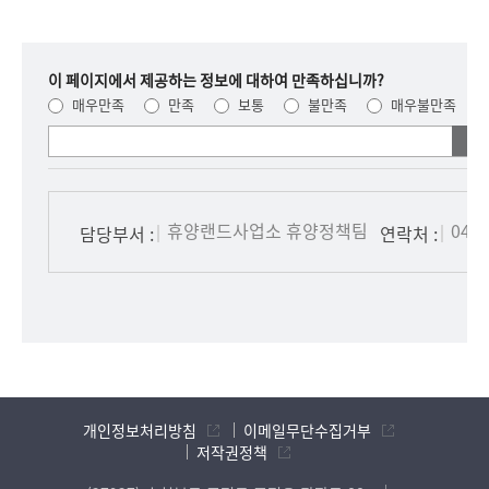
-5390
길찾기
율리 휴양촌
8
이 페이지에서 제공하는 정보에 대하여 만족하십니까?
충청북도 증평군 증평읍 율리휴양로 287 / 043-
매우만족
만족
보통
불만족
매우불만족
835-3877
길찾기
여러분들의
의견을
청자모텔
9
남겨주세요.
충청북도 증평군 증평읍 중앙로10길 12 / 043-838-
5543
길찾기
휴양랜드사업소 휴양정책팀
043-
담당부서 :
연락처 :
이태리파크
10
충청북도 증평군 증평읍 중부로 2273 / 043-836-
2111
길찾기
마중모텔
11
충청북도 증평군 증평읍 중부로 2315 / 043-836-
개인정보처리방침
이메일무단수집거부
4033
길찾기
저작권정책