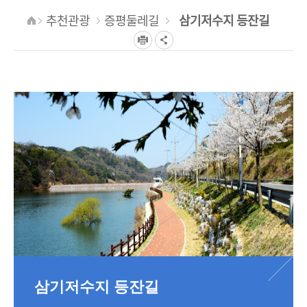
추천관광
증평둘레길
삼기저수지 등잔길
삼기저수지 등잔길