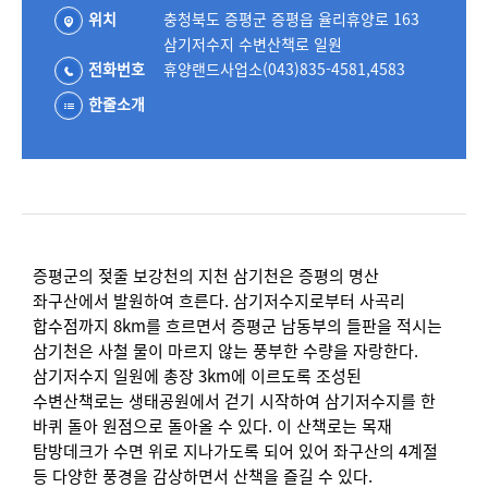
위치
충청북도 증평군 증평읍 율리휴양로 163
삼기저수지 수변산책로 일원
전화번호
휴양랜드사업소(043)835-4581,4583
한줄소개
증평군의 젖줄 보강천의 지천 삼기천은 증평의 명산
좌구산에서 발원하여 흐른다. 삼기저수지로부터 사곡리
합수점까지 8km를 흐르면서 증평군 남동부의 들판을 적시는
삼기천은 사철 물이 마르지 않는 풍부한 수량을 자랑한다.
삼기저수지 일원에 총장 3km에 이르도록 조성된
수변산책로는 생태공원에서 걷기 시작하여 삼기저수지를 한
바퀴 돌아 원점으로 돌아올 수 있다. 이 산책로는 목재
탐방데크가 수면 위로 지나가도록 되어 있어 좌구산의 4계절
등 다양한 풍경을 감상하면서 산책을 즐길 수 있다.