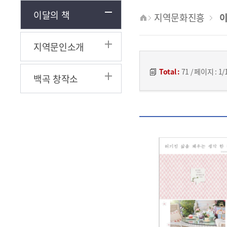
이달의 책
지역문화진흥
이
지역문인소개
Total :
71
/
페이지 :
1/
백곡 창작소