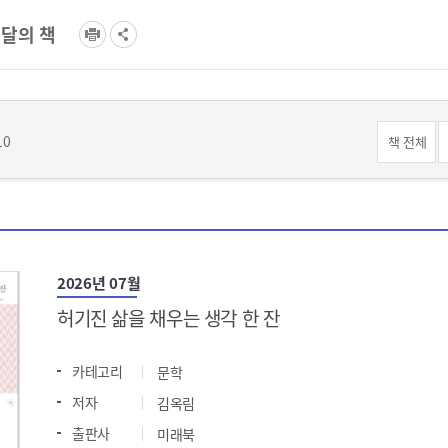
달의 책
10
2026년 07월
허기진 삶을 채우는 생각 한 잔
카테고리
문학
저자
김옥림
출판사
미래북