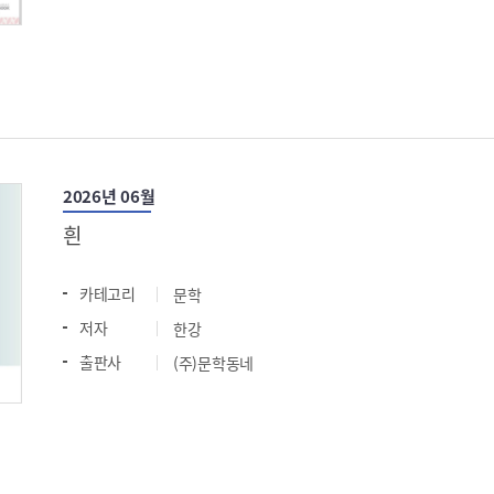
2026년 06월
흰
카테고리
문학
저자
한강
출판사
(주)문학동네