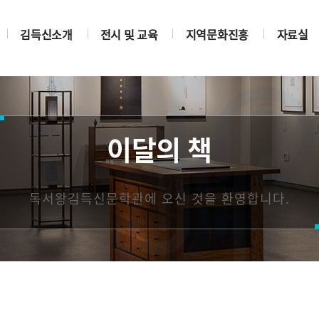
김득신소개
전시 및 교육
지역문화진흥
자료실
이달의 책
독서왕김득신문학관에 오신 것을 환영합니다.