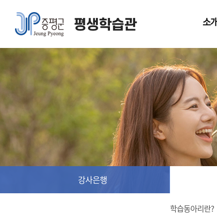
소
평생학습관
인사말
평생학습
선언문
비전과 목
조례
연혁
평생학습
실무협의
오시는 길
강사은행
학습동아리란?