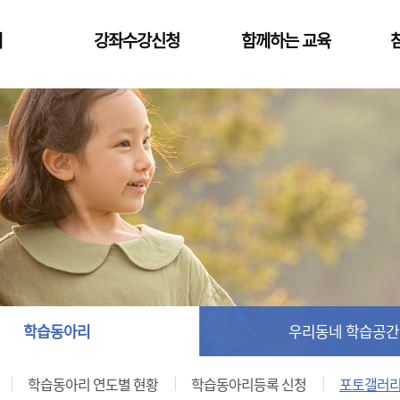
개
강좌수강신청
함께하는 교육
정규 프로그램
성인 문해교육
도시
특성화 프로그램
성인 검정고시
찾아가는 교육문화
장애인 평생교육
표
사이버평생교육
신청조회/취소/
수료증발급
협의회 및
회
학습동아리
우리동네 학습공간
학습동아리 연도별 현황
학습동아리등록 신청
포토갤러