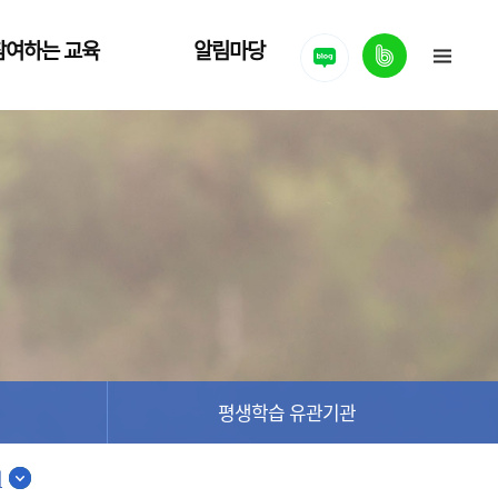
밴드
참여하는 교육
알림마당
강사은행
공지사항
학습동아리
NEWS
우리동네 학습공간
자료실
평생학습 유관기관
묻고답하기
희망강의 추천
포토갤러리
평생학습 유관기관
리