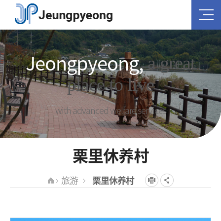
Jeongpyeong,
a great
place to live
with advanced welfare services
栗里休养村
旅游
栗里休养村