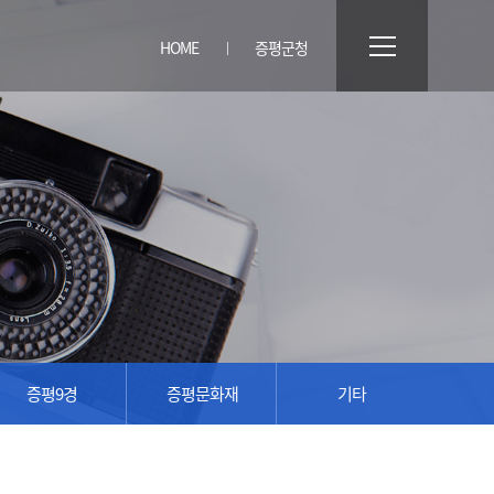
HOME
증평군청
증평9경
증평문화재
기타