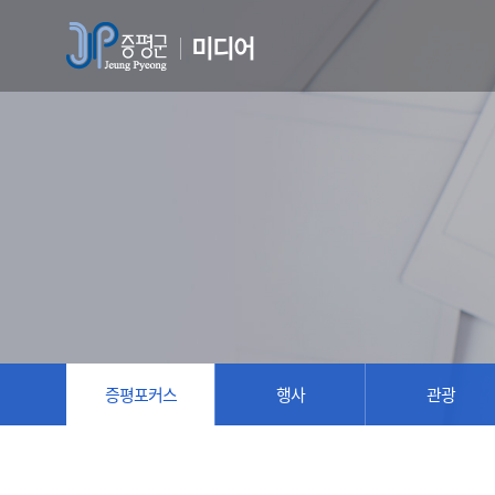
미디어
증평포커스
행사
관광