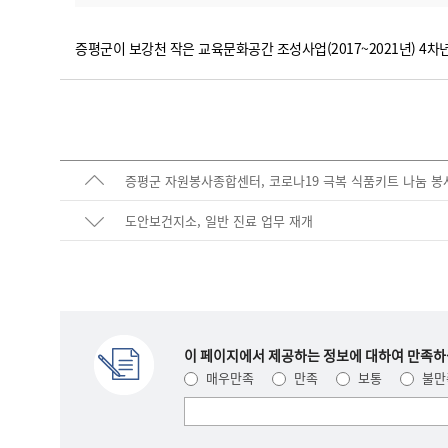
증평군이 보강천 작은 교육문화공간 조성사업(2017~2021년) 4차
증평군 자원봉사종합센터, 코로나19 극복 식품키트 나눔 봉
도안보건지소, 일반 진료 업무 재개
이 페이지에서 제공하는 정보에 대하여 만족하
매우만족
만족
보통
불만
여러분들의
의견을