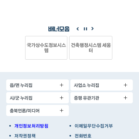
배너모음
국가상수도정보시스
건축행정시스템 세움
템
터
읍/면 누리집
사업소 누리집
시/군 누리집
증평 유관기관
충북언론/미디어
개인정보처리방침
이메일무단수집거부
저작권정책
전화번호