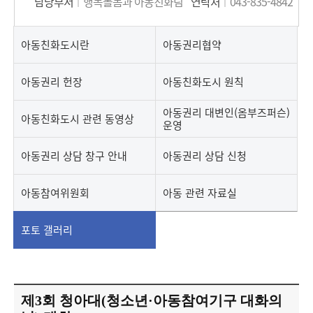
담당부서
행복돌봄과 아동친화팀
연락처
043-835-4842
아동친화도시란
아동권리협약
아동권리 헌장
아동친화도시 원칙
아동권리 대변인(옴부즈퍼슨)
아동친화도시 관련 동영상
운영
아동권리 상담 창구 안내
아동권리 상담 신청
아동참여위원회
아동 관련 자료실
포토 갤러리
제3회 청아대(청소년·아동참여기구 대화의