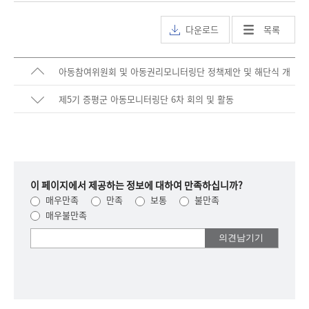
다운로드
목록
아동참여위원회 및 아동권리모니터링단 정책제안 및 해단식 개
최(2025.2.3.)
제5기 증평군 아동모니터링단 6차 회의 및 활동
이 페이지에서 제공하는 정보에 대하여 만족하십니까?
매우만족
만족
보통
불만족
매우불만족
여러분들의
의견을
남겨주세요.