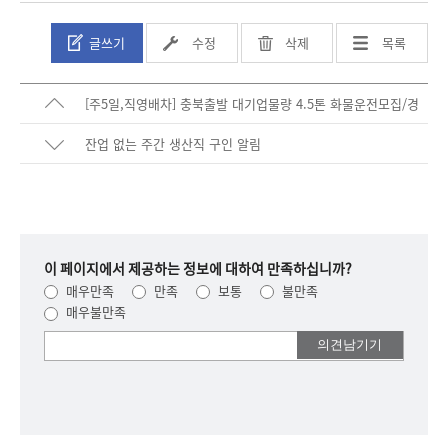
글쓰기
수정
삭제
목록
[주5일,직영배차] 충북출발 대기업물량 4.5톤 화물운전모집/경
력무관
잔업 없는 주간 생산직 구인 알림
이 페이지에서 제공하는 정보에 대하여 만족하십니까?
매우만족
만족
보통
불만족
매우불만족
여러분들의
의견을
남겨주세요.