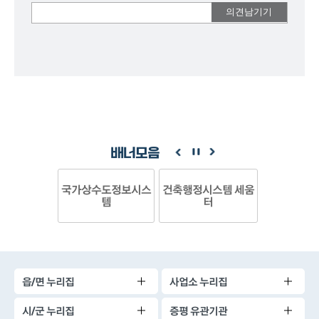
여러분들의
의견을
남겨주세요.
배너모음
국가상수도정보시스
건축행정시스템 세움
템
터
읍/면 누리집
사업소 누리집
시/군 누리집
증평 유관기관