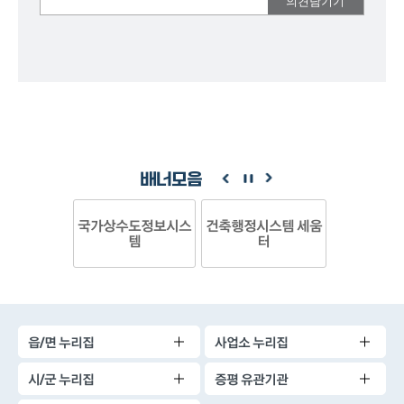
여러분들의
의견을
남겨주세요.
배너모음
국가상수도정보시스
건축행정시스템 세움
템
터
읍/면 누리집
사업소 누리집
시/군 누리집
증평 유관기관