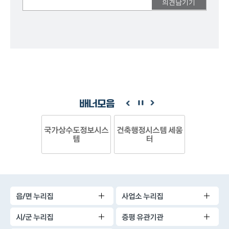
여러분들의
의견을
남겨주세요.
배너모음
국가상수도정보시스
건축행정시스템 세움
템
터
읍/면 누리집
사업소 누리집
시/군 누리집
증평 유관기관