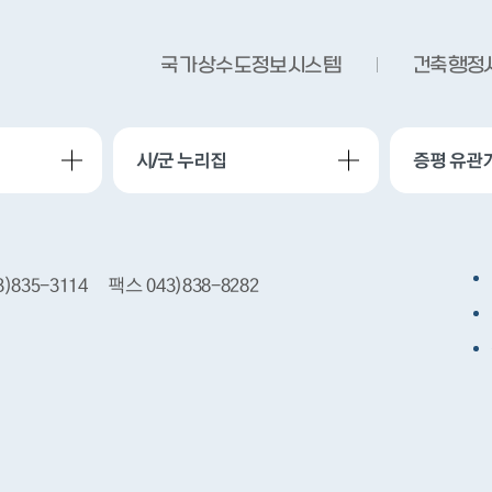
국가상수도정보시스템
건축행정
시/군 누리집
증평 유관
)835-3114
팩스 043)838-8282