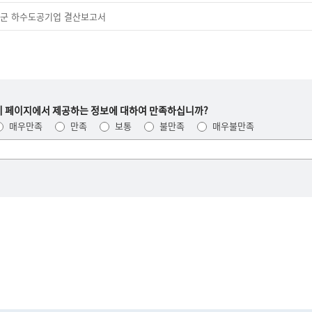
증평군 하수도공기업 결산보고서
이 페이지에서 제공하는 정보에 대하여 만족하십니까?
매우만족
만족
보통
불만족
매우불만족
여러분들의
의견을
남겨주세요.