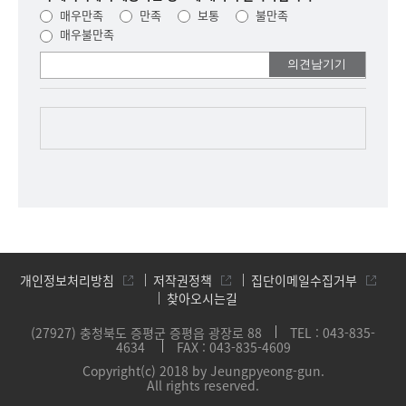
매우만족
만족
보통
불만족
매우불만족
여러분들의
의견을
남겨주세요.
개인정보처리방침
저작권정책
집단이메일수집거부
찾아오시는길
(27927) 충청북도 증평군 증평읍 광장로 88
TEL : 043-835-
4634
FAX : 043-835-4609
Copyright(c) 2018 by Jeungpyeong-gun.
All rights reserved.