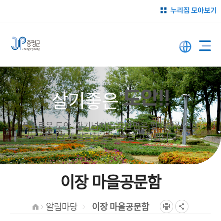
누리집 모아보기
살기좋은
도안!!
풍요로운 도안. 활기넘치는 도안면은 평야와 산천이
조화롭게 발달한 살기 좋은 고장입니다.
이장 마을공문함
알림마당
이장 마을공문함