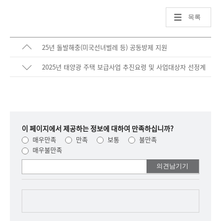
목록
25년 돌발해충(미국선녀벌레 등) 공동방제 지원
2025년 태양광 주택 보급사업 추진요령 및 사업대상자 선정계
획 알림
이 페이지에서 제공하는 정보에 대하여 만족하십니까?
매우만족
만족
보통
불만족
매우불만족
여러분들의
의견을
남겨주세요.