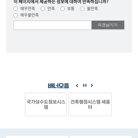
이 페이지에서 제공하는 정보에 대하여 만족하십니까?
매우만족
만족
보통
불만족
매우불만족
여러분들의
의견을
남겨주세요.
배너모음
국가상수도정보시스
건축행정시스템 세움
템
터